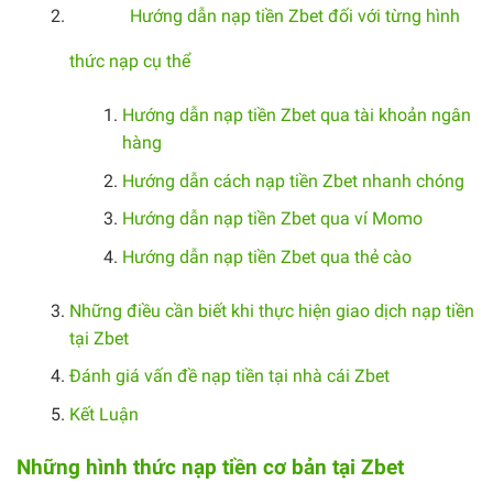
Hướng dẫn nạp tiền Zbet đối với từng hình
thức nạp cụ thể
Hướng dẫn nạp tiền Zbet qua tài khoản ngân
hàng
Hướng dẫn cách nạp tiền Zbet nhanh chóng
Hướng dẫn nạp tiền Zbet qua ví Momo
Hướng dẫn nạp tiền Zbet qua thẻ cào
Những điều cần biết khi thực hiện giao dịch nạp tiền
tại Zbet
Đánh giá vấn đề nạp tiền tại nhà cái Zbet
Kết Luận
Những hình thức nạp tiền cơ bản tại Zbet