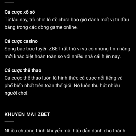
Cá cược xổ số
Từ lâu nay, trò chơi lô đề chưa bao giờ đánh mất vị trí đầu
bảng trong các dòng game online.
Cá cược casino
Sòng bạc trực tuyến ZBET rất thú vị và có những tính năng
mới khác biệt hoàn toàn so với nhiều nhà cái hiện nay.
Cá cược thể thao
Cá cược thể thao luôn là hình thức cá cược nổi tiếng và
phổ biến nhất trên toàn thế giới. Nó luôn thu hút nhiều
người chơi.
KHUYẾN MÃI ZBET
Nhiều chương trình khuyến mãi hấp dẫn dành cho thành