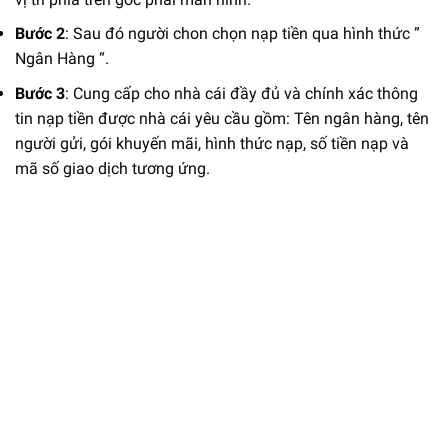
Bước 2
: Sau đó người chon chọn nạp tiền qua hình thức ”
Ngân Hàng “.
Bước 3
: Cung cấp cho nhà cái đầy đủ và chính xác thông
tin nạp tiền được nhà cái yêu cầu gồm: Tên ngân hàng, tên
người gửi, gói khuyến mãi, hình thức nạp, số tiền nạp và
mã số giao dịch tương ứng.