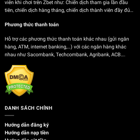
viên khi chơi trên Zbet như: Chiến dịch tham gia lần đầu
tiên, chiến dịch hàng tháng, chiến dịch thành viên đầy đủ…
Phương thức thanh toán
Hỗ trợ các phương thức thanh toán khác nhau (gửi ngân
hàng, ATM, internet banking,…) với các ngân hàng khác
nhau như Sacombank, Techcombank, Agribank, ACB….
DANH SÁCH CHÍNH
Hướng dẫn đăng ký
Hướng dẫn nạp tiền